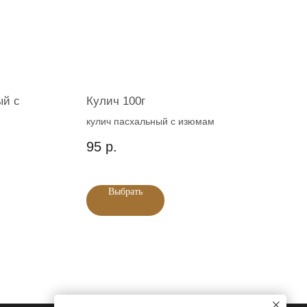
ый с
Кулич 100г
кулич пасхальный с изюмам
95
р.
Выбрать
Екатеринбург ,ул. Большакова, 20
График работы
х данных
Разработка сайта:
продвижение сайта