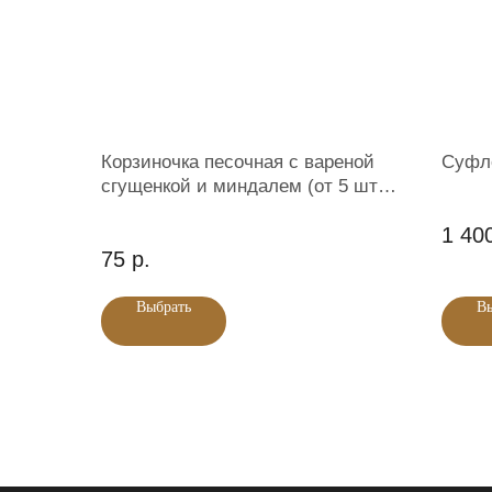
Корзиночка песочная c вареной
Суфле
сгущенкой и миндалем (от 5 штук
~50 гр).
1 40
75
р.
Выбрать
В
Главная
Каталог продукции
Услуги
Доставка и оплата
О компании
Ко
Магазин кулинарии "Кухня у истоминых".
ИНН 665800053