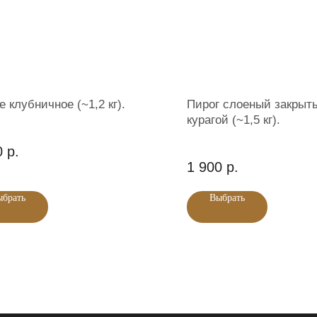
 клубничное (~1,2 кг).
Пирог слоеный закрыт
курагой (~1,5 кг).
0
р.
1 900
р.
ыбрать
Выбрать
+7 (343) 207 03 95
+7 (343) 200 21 01
нтакты
830 ОГРН 304665827900092
Политика обработки персональны