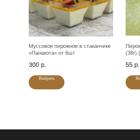
Муссовое пирожное в стаканчике
Пирож
«Панакота» от 6шт
(38г) 
300
р.
55
р.
Выбрать
В
Главная
Каталог продукции
Услуги
Доставка и оплата
О компании
Ко
Магазин кулинарии "Кухня у истоминых".
ИНН 665800053