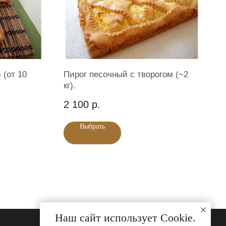
 (от 10
Пирог песочный с творогом (~2
кг).
2 100
р.
Выбрать
Екатеринбург ,ул. Большакова, 20
График работы
х данных
Разработка сайта:
продвижение сайта
Наш сайт использует Cookie.