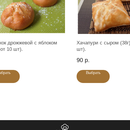
ок дрожжевой с яблоком
Хачапури с сыром (38г)
(от 10 шт).
шт).
90
р.
ыбрать
Выбрать
+7 (343) 207 03 95
+7 (343) 200 21 01
нтакты
830 ОГРН 304665827900092
Политика обработки персональны