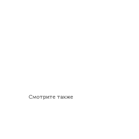
Смотрите также
Главная
Каталог продукции
Услуги
Доставка и оплата
О компании
Ко