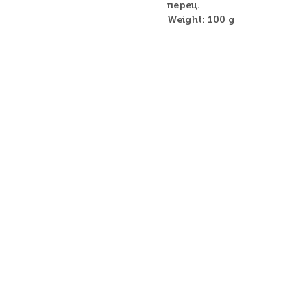
перец.
Weight: 100 g
+7 (343) 207 03 95
+7 (343) 200 21
нтакты